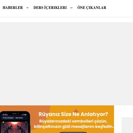
HABERLER
DERS İÇERIKLERI
ÖNE ÇIKANLAR