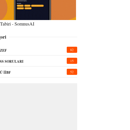
Tabiri - SomnusAI
ori
82
ZEF
15
SS SORULARI
52
Ü İİBF