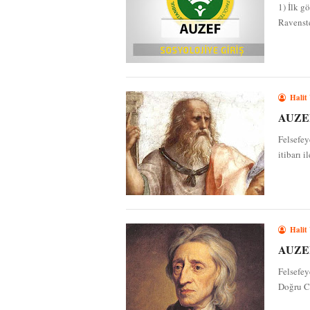
1) İlk g
Ravenste
Halit
AUZEF 
Felsefey
itibarı i
Halit
AUZEF 
Felsefey
Doğru Ce