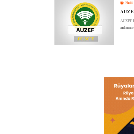
Halit
AUZEF 
AUZEF Fe
anlamınd