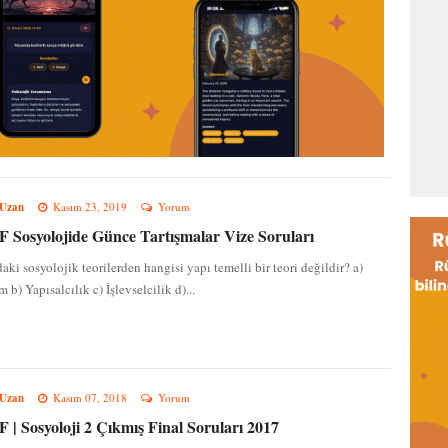
 Uzan
Kasım 23, 2019
Yorum
Sosyolojide Günce Tartışmalar Vize Soruları
aki sosyolojik teorilerden hangisi yapı temelli bir teori değildir? a)
 b) Yapısalcılık c) İşlevselcilik d)...
 Uzan
Kasım 07, 2018
Yorum
| Sosyoloji 2 Çıkmış Final Soruları 2017