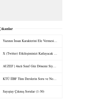
Çıkanlar
Yazının İnsan Karakterini Ele Vermesi - Halit UZAN
X (Twitter) Etkileşiminizi Katlayacak Görsel Hilesi: "Tap the Post" Trendi
AUZEF | 4ncü Sınıf Güz Dönemi Siyaset Felsefesi Final Bölüm Soruları
KTÜ İİBF Tüm Derslerin Soru ve Not Arşivi
Sayıştay Çıkmış Sorular (1-30)