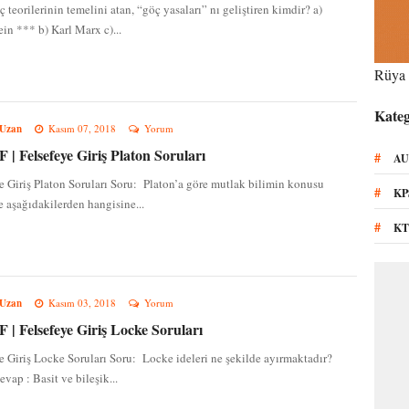
öç teorilerinin temelini atan, “göç yasaları” nı geliştiren kimdir? a)
in *** b) Karl Marx c)...
Rüya 
Kateg
 Uzan
Kasım 07, 2018
Yorum
| Felsefeye Giriş Platon Soruları
#
AU
e Giriş Platon Soruları Soru: Platon’a göre mutlak bilimin konusu
#
KP
le aşağıdakilerden hangisine...
#
KT
 Uzan
Kasım 03, 2018
Yorum
| Felsefeye Giriş Locke Soruları
e Giriş Locke Soruları Soru: Locke ideleri ne şekilde ayırmaktadır?
vap : Basit ve bileşik...