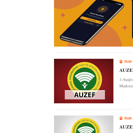
Halit
AUZEF 
1-Aşağıd
Marksizm
Halit
AUZEF 