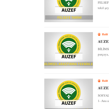
FELSEFE
tekil şey
Halit
AUZEF 
BİLİMS
parçaya,
Halit
AUZEF 
SOSYAL
1- Ana a