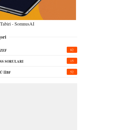
Tabiri - SomnusAI
ori
82
ZEF
15
SS SORULARI
52
Ü İİBF