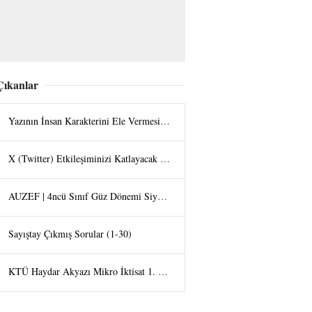
Çıkanlar
Yazının İnsan Karakterini Ele Vermesi - Halit UZAN
X (Twitter) Etkileşiminizi Katlayacak Görsel Hilesi: "Tap the Post" Trendi
AUZEF | 4ncü Sınıf Güz Dönemi Siyaset Felsefesi Final Bölüm Soruları
Sayıştay Çıkmış Sorular (1-30)
KTÜ Haydar Akyazı Mikro İktisat 1. Vize Sorularu