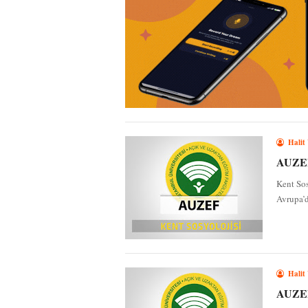
Halit
AUZEF 
Kent Sos
Avrupa’d
Halit
AUZEF 