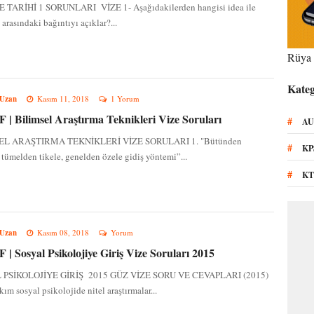
 TARİHİ 1 SORUNLARI VİZE 1- Aşağıdakilerden hangisi idea ile
 arasındaki bağıntıyı açıklar?...
Rüya 
Kateg
 Uzan
Kasım 11, 2018
1 Yorum
| Bilimsel Araştırma Teknikleri Vize Soruları
#
AU
EL ARAŞTIRMA TEKNİKLERİ VİZE SORULARI 1. "Bütünden
#
KP
 tümelden tikele, genelden özele gidiş yöntemi”...
#
KT
 Uzan
Kasım 08, 2018
Yorum
| Sosyal Psikolojiye Giriş Vize Soruları 2015
 PSİKOLOJİYE GİRİŞ 2015 GÜZ VİZE SORU VE CEVAPLARI (2015)
kım sosyal psikolojide nitel araştırmalar...