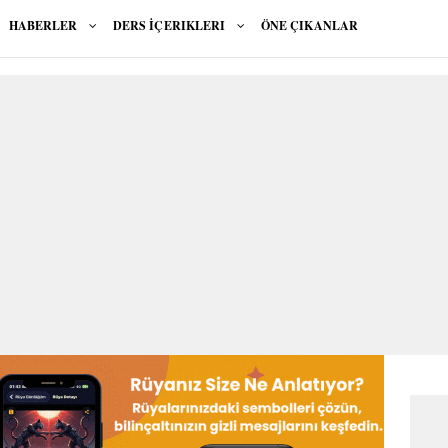
HABERLER
DERS İÇERIKLERI
ÖNE ÇIKANLAR