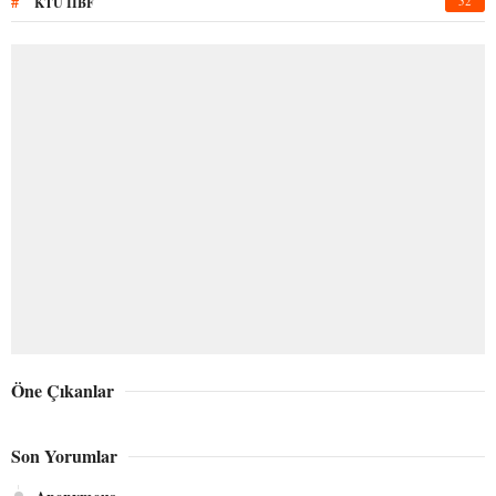
#
52
KTÜ İİBF
Öne Çıkanlar
Son Yorumlar