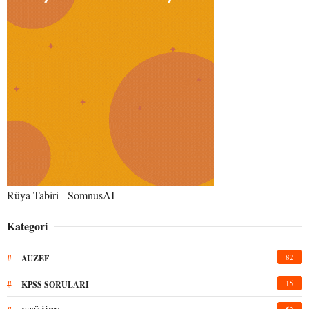
Rüya Tabiri - SomnusAI
Kategori
#
82
AUZEF
#
15
KPSS SORULARI