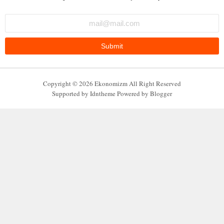
güneş enerjisinin fiyatının %20 düşmesi petrol piyasasının arz ,talep
,denge fi …
f.alp
ortadoğu daki bir kriz, petrol pompalama zaman çizelgesini bozuyor.
bu durum pet …
f.alp
Copyright ©
2026
Ekonomizm
All Right Reserved
Supported by
Idntheme
Powered by
Blogger
japonya gibi bazıgüçlü petrol kullanan ülkelerin ekonomisi yavaşlıyor
bu petrol …
f.alp
kuzey kıyılarında önemli yeni bir petrol keşfinin yapılması petrol
piyasasının …
f.alp
kimya şirketlerinin petrolden, yeni ve popüler bir plastik türü icat
etmesi petr …
f.alp