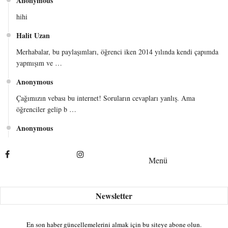
Anonymous
hihi
Halit Uzan
Merhabalar, bu paylaşımları, öğrenci iken 2014 yılında kendi çapımda
yapmışım ve …
Anonymous
Çağımızın vebası bu internet! Soruların cevapları yanlış. Ama
öğrenciler gelip b …
Anonymous
Merhabalar eko 2 de hocamız cochrane orcutt X’Y vektörü 3. satırını
sormuşY 1 …
Menü
f.alp
kimya şirketlerinin petrolden, yeni ve popüler bir plastik türü icat
etmesi petr …
f.alp
En son haber güncellemelerini almak için bu siteye abone olun.