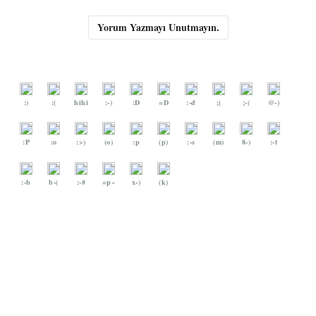
Yorum Yazmayı Unutmayın.
:)
:(
hihi
:-)
:D
=D
:-d
;(
;-(
@-)
:P
:o
:>)
(o)
:p
(p)
:-s
(m)
8-)
:-t
:-b
b-(
:-#
=p~
x-)
(k)