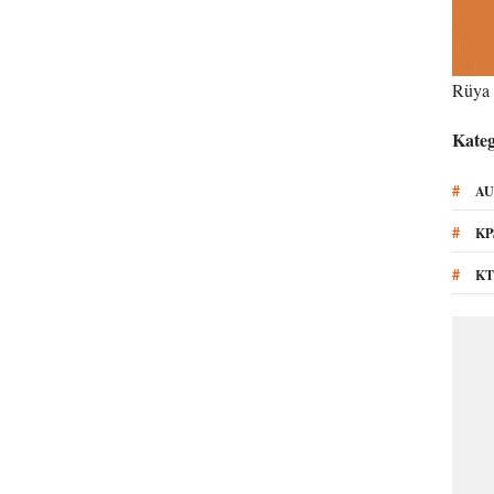
Rüya 
Kateg
#
AU
#
KP
#
KT