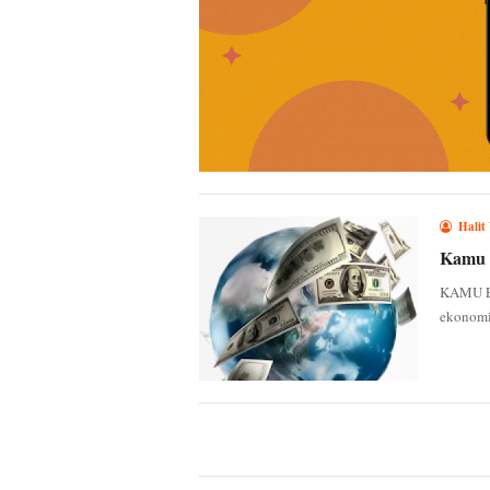
Halit
Kamu 
KAMU EK
ekonomini