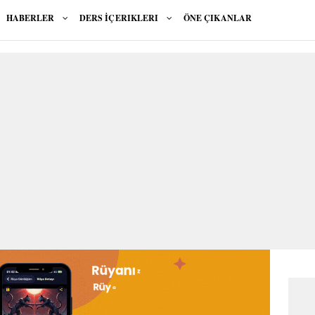
HABERLER
DERS İÇERIKLERI
ÖNE ÇIKANLAR