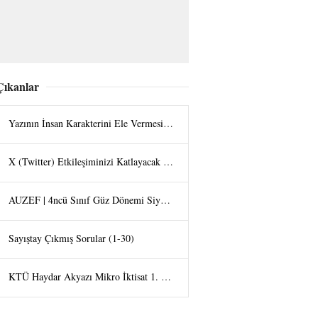
Çıkanlar
Yazının İnsan Karakterini Ele Vermesi - Halit UZAN
X (Twitter) Etkileşiminizi Katlayacak Görsel Hilesi: "Tap the Post" Trendi
AUZEF | 4ncü Sınıf Güz Dönemi Siyaset Felsefesi Final Bölüm Soruları
Sayıştay Çıkmış Sorular (1-30)
KTÜ Haydar Akyazı Mikro İktisat 1. Vize Sorularu