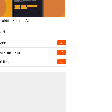
Tabiri - SomnusAI
ori
82
ZEF
15
SS SORULARI
52
Ü İİBF