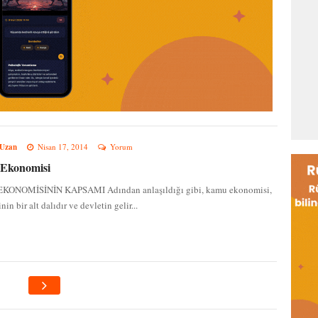
 Uzan
Nisan 17, 2014
Yorum
Ekonomisi
ONOMİSİNİN KAPSAMI Adından anlaşıldığı gibi, kamu ekonomisi,
n bir alt dalıdır ve devletin gelir...