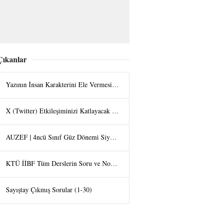
Çıkanlar
Yazının İnsan Karakterini Ele Vermesi - Halit UZAN
X (Twitter) Etkileşiminizi Katlayacak Görsel Hilesi: "Tap the Post" Trendi
AUZEF | 4ncü Sınıf Güz Dönemi Siyaset Felsefesi Final Bölüm Soruları
KTÜ İİBF Tüm Derslerin Soru ve Not Arşivi
Sayıştay Çıkmış Sorular (1-30)