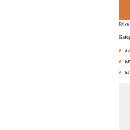
Rüya 
Kateg
#
AU
#
KP
#
KT