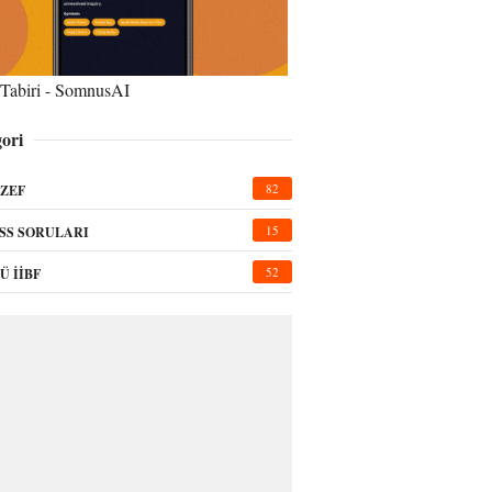
Tabiri - SomnusAI
ori
82
ZEF
15
SS SORULARI
52
Ü İİBF