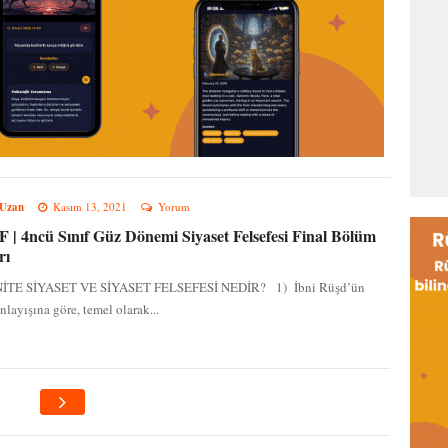
 Uzan
Kasım 13, 2021
Yorum
| 4ncü Sınıf Güz Dönemi Siyaset Felsefesi Final Bölüm
rı
NİTE SİYASET VE SİYASET FELSEFESİ NEDİR? 1) İbni Rüşd’ün
anlayışına göre, temel olarak...