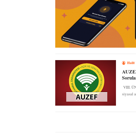
Halit
AUZEF 
Sorula
VIII. Ü
siyasal 