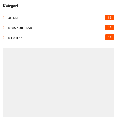
Kategori
#
82
AUZEF
#
15
KPSS SORULARI
#
52
KTÜ İİBF