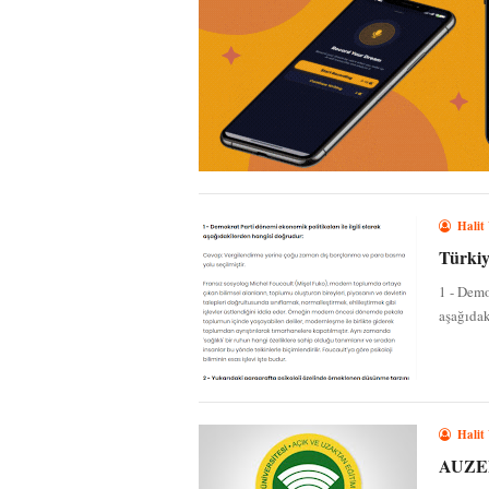
Halit
Türkiy
1 - Demo
aşağıdak
Halit
AUZEF 