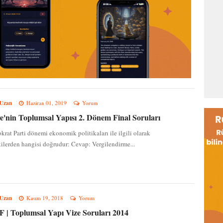
 Uzan
Haziran 01, 2019
Yorum
e'nin Toplumsal Yapısı 2. Dönem Final Soruları
krat Parti dönemi ekonomik politikaları ile ilgili olarak
ilerden hangisi doğrudur: Cevap: Vergilendirme...
 Uzan
Kasım 19, 2018
Yorum
| Toplumsal Yapı Vize Soruları 2014