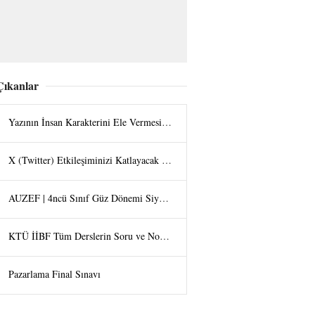
Çıkanlar
Yazının İnsan Karakterini Ele Vermesi - Halit UZAN
X (Twitter) Etkileşiminizi Katlayacak Görsel Hilesi: "Tap the Post" Trendi
AUZEF | 4ncü Sınıf Güz Dönemi Siyaset Felsefesi Final Bölüm Soruları
KTÜ İİBF Tüm Derslerin Soru ve Not Arşivi
Pazarlama Final Sınavı