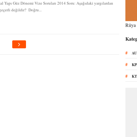
al Yapı Güz Dönemi Vize Soruları 2014 Soru: Aşağıdaki yargılardan
geçerli değildir? Doğru...
Rüya 
Kateg
#
AU
#
KP
#
KT