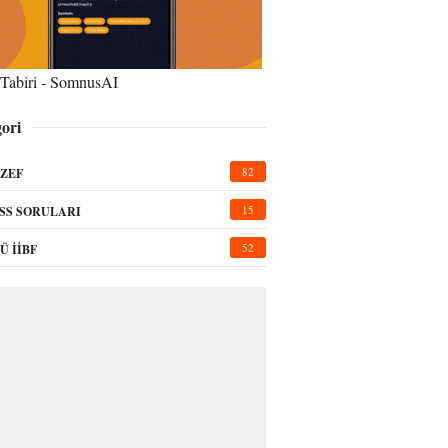
Tabiri - SomnusAI
ori
82
ZEF
15
SS SORULARI
52
Ü İİBF